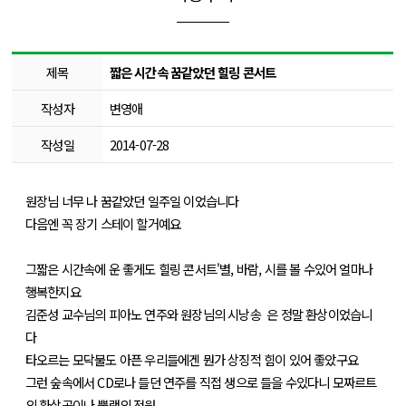
제목
짧은 시간속 꿈같았던 힐링 콘서트
작성자
변영애
작성일
2014-07-28
원장님 너무 나 꿈같았던 일주일 이었습니다
다음엔 꼭 장기 스테이 할거예요
그짧은 시간속에 운 좋게도 힐링 콘서트'별, 바람, 시를 볼 수있어 얼마나
행복한지요
김준성 교수님의 피아노 연주와 원장님의 시낭송 은 정말 환상이었습니
다
타오르는 모닥불도 아픈 우리들에겐 뭔가 상징적 힘이 있어 좋았구요
그런 숲속에서 CD로나 들던 연주를 직접 생으로 들을 수있다니 모짜르트
의 환상곡이나 뿔랭의 전원